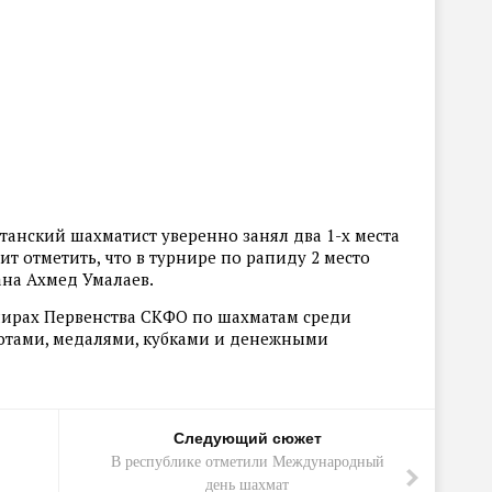
станский шахматист уверенно занял два 1-х места
ит отметить, что в турнире по рапиду 2 место
ана Ахмед Умалаев.
нирах Первенства СКФО по шахматам среди
отами, медалями, кубками и денежными
Следующий сюжет
В республике отметили Международный
день шахмат