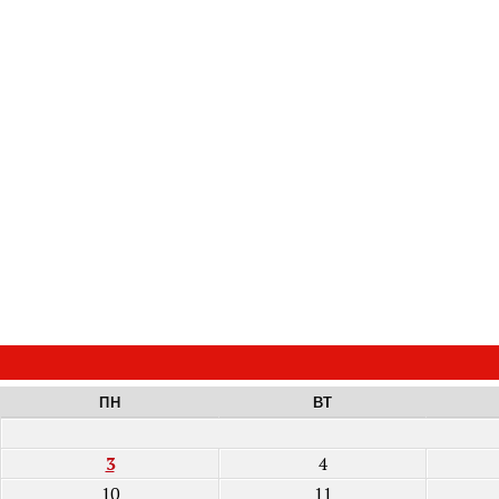
ПН
ВТ
3
4
10
11