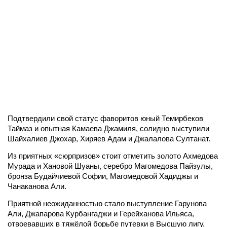
Подтвердили свой статус фаворитов юный Темирбеков
Таймаз и опытная Камаева Джамиля, солидно выступили
Шайхалиев Джохар, Хиряев Адам и Джалалова Султанат.
Из приятных «сюрпризов» стоит отметить золото Ахмедова
Мурада и Хановой Шуаны, серебро Магомедова Пайзулы,
бронза Будайчиевой Софии, Магомедовой Хадиджы и
Чанаканова Али.
Приятной неожиданностью стало выступление Гарунова
Али, Джапарова Курбангаджи и Герейханова Ильяса,
отвоевавших в тяжёлой борьбе путевки в Высшую лигу.