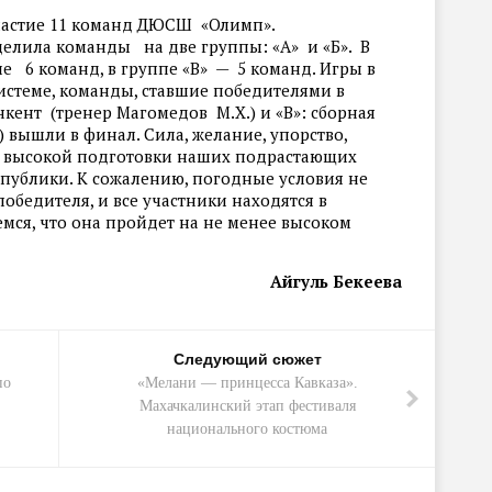
частие 11 команд ДЮСШ «Олимп».
елила команды на две группы: «А» и «Б». В
е 6 команд, в группе «В» — 5 команд. Игры в
истеме, команды, ставшие победителями в
нкент (тренер Магомедов М.Х.) и «В»: сборная
) вышли в финал. Сила, желание, упорство,
ь высокой подготовки наших подрастающих
спублики. К сожалению, погодные условия не
бедителя, и все участники находятся в
ся, что она пройдет на не менее высоком
Айгуль Бекеева
Следующий сюжет
по
«Мелани — принцесса Кавказа».
Махачкалинский этап фестиваля
национального костюма