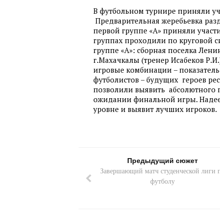
В футбольном турнире приняли у
Предварительная жеребьевка разд
первой группе «А» приняли участи
группах проходили по круговой с
группе «А»: сборная поселка Лени
г.Махачкалы (тренер Исабеков Р.И.
игровые комбинации – показател
футболистов – будущих героев ре
позволили выявить абсолютного по
ожидании финальной игры. Надеем
уровне и выявит лучших игроков.
Предыдущий сюжет
Завершающий матч студенческой лиги 
футболу