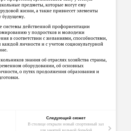
 школьные предметы, которые могут ему
трудовой жизни, а также привнесет элементы
у будущему.
е системы действенной профориентации
рмированию у подростков и молодежи
ия в соответствии с желаниями, способностями,
каждой личности и с учетом социокультурной
оне.
кольников знания об отраслях хозяйства страны,
временном оборудовании, об основных
личности, о путях продолжения образования и
готовки.
Следующий сюжет
В столице открыли новый спортивный зал
для занятий вольной борьбой