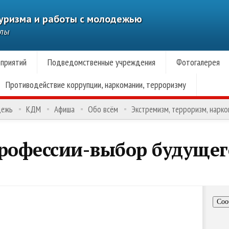
туризма и работы с молодежью
алы
приятий
Подведомственные учреждения
Фотогалерея
Противодействие коррупции, наркомании, терроризму
дежь
КДМ
Афиша
Обо всём
Экстремизм, терроризм, нарк
ессии-выбор будущег
Соо