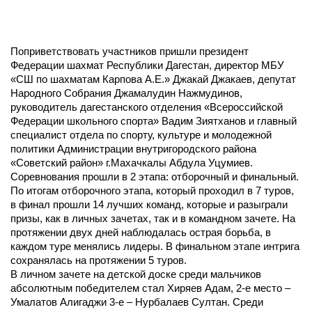
Поприветствовать участников пришли президент
Федерации шахмат Республики Дагестан, директор МБУ
«СШ по шахматам Карпова А.Е.» Джакай Джакаев, депутат
Народного Собрания Джамалудин Нажмудинов,
руководитель дагестанского отделения «Всероссийской
Федерации школьного спорта» Вадим Зиятханов и главный
специалист отдела по спорту, культуре и молодежной
политики Администрации внутригородского района
«Советский район» г.Махачкалы Абдула Уцумиев.
Соревнования прошли в 2 этапа: отборочный и финальный.
По итогам отборочного этапа, который проходил в 7 туров,
в финал прошли 14 лучших команд, которые и разыграли
призы, как в личных зачетах, так и в командном зачете. На
протяжении двух дней наблюдалась острая борьба, в
каждом туре менялись лидеры. В финальном этапе интрига
сохранялась на протяжении 5 туров.
В личном зачете на детской доске среди мальчиков
абсолютным победителем стал Хиряев Адам, 2-е место –
Умалатов Алигаджи 3-е – Нурбалаев Султан. Среди