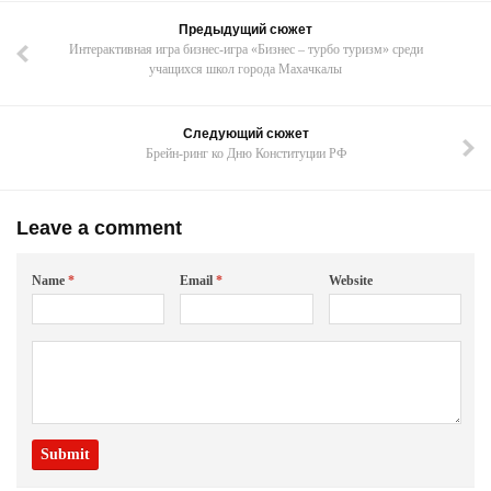
Предыдущий сюжет
Интерактивная игра бизнес-игра «Бизнес – турбо туризм» среди
учащихся школ города Махачкалы
Следующий сюжет
Брейн-ринг ко Дню Конституции РФ
Leave a comment
Name
*
Email
*
Website