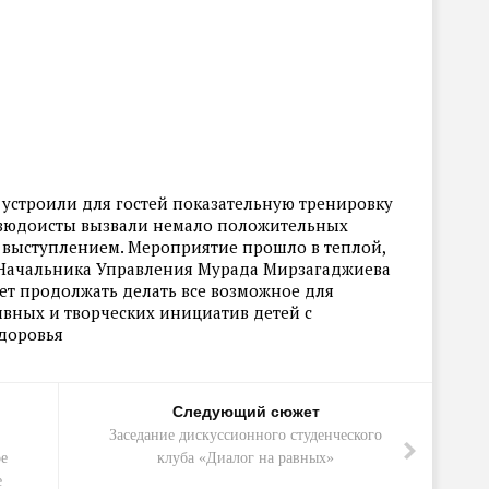
устроили для гостей показательную тренировку
дзюдоисты вызвали немало положительных
 выступлением. Мероприятие прошло в теплой,
м Начальника Управления Мурада Мирзагаджиева
ет продолжать делать все возможное для
ивных и творческих инициатив детей с
доровья
Следующий сюжет
Заседание дискуссионного студенческого
ое
клуба «Диалог на равных»
е