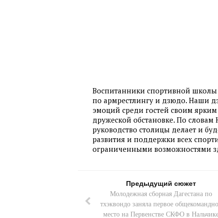
Воспитанники спортивной школы 
по армрестлингу и дзюдо. Наши 
эмоций среди гостей своим ярким
дружеской обстановке. По слова
руководство столицы делает и буд
развития и поддержки всех спорт
ограниченными возможностями з
Предыдущий сюжет
Молодежная сборная Дагестана по
тхэквондо заняла первое общекомандн
место на Первенстве СКФО в Нальчик