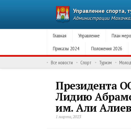
Управление спорта, 
Администрации Махачк
Главная
Управление
План меро
Приказы 2024
Положения 2026
Все новости
Спорт
Туризм
Моло
Президента О
Лидию Абрамо
им. Али Алие
1 марта, 2023