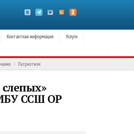
Контактная информация
Услуги
омания
Патриотизм
 слепых»
 МБУ ССШ ОР