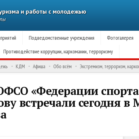
туризма и работы с молодежью
алы
приятий
Подведомственные учреждения
Фотогалерея
Противодействие коррупции, наркомании, терроризму
дежь
КДМ
Афиша
Обо всём
Экстремизм, терроризм, нарк
ОФСО «Федерации спорта
ву встречали сегодня в
ва