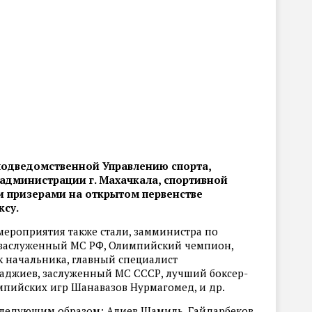
 подведомственной Управлению спорта,
 администрации г. Махачкала, спортивной
 призерами на открытом первенстве
ксу.
ероприятия также стали, замминистра по
, заслуженный МС РФ, Олимпийский чемпион,
 начальника, главный специалист
аджиев, заслуженный МС СССР, лучший боксер-
импийских игр Шанавазов Нурмагомед, и др.
следующим образом: Алиев Шамиль, Гайдарбеков