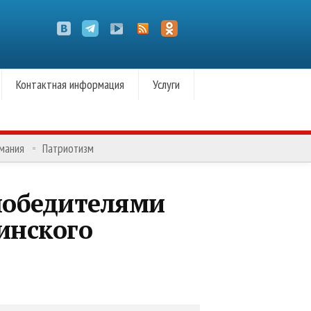
Контактная информация
Услуги
омания
Патриотизм
победителями
инского