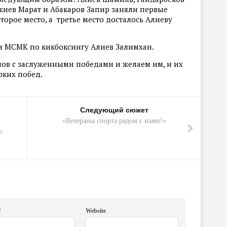
жиев Марат и Абакаров Запир заняли первые
торое место, а третье место досталось Алиеву
 и МСМК по кикбоксингу Алиев Залимхан.
ов с заслуженными победами и желаем им, и их
рких побед.
Следующий сюжет
«Ветераны спорта рядом с нами!»
р
*
Website