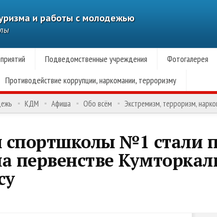
туризма и работы с молодежью
алы
приятий
Подведомственные учреждения
Фотогалерея
Противодействие коррупции, наркомании, терроризму
дежь
КДМ
Афиша
Обо всём
Экстремизм, терроризм, нарк
 спортшколы №1 стали 
на первенстве Кумторкал
су