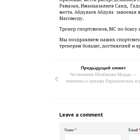
Рамазан, Иманказалиев Саид, Гад
места. Абдулаев Абдула завоевал в
Магомеду.
Тренер спортсменов, МС по боксу
Мы поздравляем наших спортсмен
тренерам больше, достижений и я
Предыдущий сюжет
Чествование Шахбанова Мурада —
чемпиона и призера Евроазиатских иг
Leave a comment
Name
*
Email