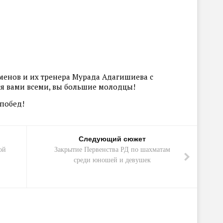
менов и их тренера Мурада Адагишиева с
я вами всеми, вы большие молодцы!
 побед!
Следующий сюжет
ой
Закрытие Первенства РД по шахматам
среди юношей и девушек