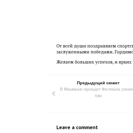
От всей души поздравляем спортс
заслуженными победами. Гордимс
Желаем больших успехов, и ярких
Предыдущий сюжет
В Махачкале проходит Фестиваль уличн
еды
Leave a comment