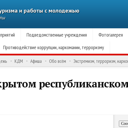
туризма и работы с молодежью
алы
приятий
Подведомственные учреждения
Фотогалерея
Противодействие коррупции, наркомании, терроризму
дежь
КДМ
Афиша
Обо всём
Экстремизм, терроризм, нарк
крытом республиканском
Соо