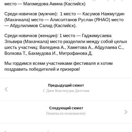
место — Магомедова Амина (Каспийск)
Среди новичков (мужчин): 1 место — Касумов Нажмутдин
(Махачкала) место — Алисолтанов Руслан (ЯНАО) место
— Абдулилимов Салид (Каспийск).
Среди новичков (женщин): 1 место — Гаджимусаева
Эльвира (Махачкала) место разделили между собой целых
шесть участниц: Валедина А., Хаметова А., Абдулаева С.,
Волкова Т., Бахмудова И., Митрофанова Д.
Мы гордимся всеми участниками фестиваля и хотим
поздравить победителей и призеров!
Предыдущий сюжет
С Днем Конституции Дагестана
Следующий сюжет
Памятка по полиомиелиту