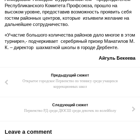
Республиканского Комитета Профсоюза, прошло на
высоком уровне, предоставив возможность проявить себя
гостям районных центров, которые изъявили желание на
дальнейшее сотрудничество.
«Участие большого количества районов дало многое в этом
турнире»,- подчеркивает серебряный призер Манатилов М.
К. – директор шахматной школы в городе Дербенте.
Айгуль Бекеева
Предыдущий сюжет
Открытое городское Первенство по теннису среди учащихся
коррекционных школ
Следующий сюжет
Первенство РД среди ДЮСШ среди девочек по волейболу
Leave a comment