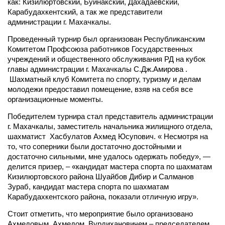
как: Кизилюртовский, Буйнакский, Дахадаевский,
Карабудахкентский, а так же представители
администрации г. Махачкалы.
Проведенный турнир был организован Республиканским
Комитетом Профсоюза работников Государственных
учреждений и общественного обслуживания РД на кубок
главы администрации г. Махачкалы С.Дж.Амирова .
Шахматный клуб Комитета по спорту, туризму и делам
молодежи предоставил помещение, взяв на себя все
организационные моменты.
Победителем турнира стал представитель администрации
г. Махачкалы, заместитель начальника жилищного отдела,
шахматист Хасбулатов Ахмед Юсупович. « Несмотря на
то, что соперники были достаточно достойными и
достаточно сильными, мне удалось одержать победу», —
делится призер, – «кандидат мастера спорта по шахматам
Кизилюртовского района Шуайбов Дибир и Салманов
Зураб, кандидат мастера спорта по шахматам
Карабудахкентского района, показали отличную игру».
Стоит отметить, что мероприятие было организовано
Ахмедовым Ахмедом Вурдихановичем – председателем