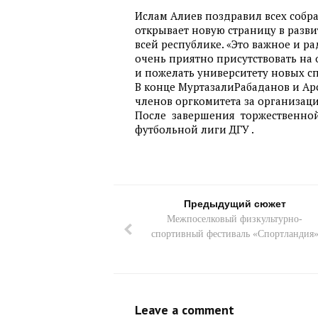
Ислам Алиев поздравил всех собра
открывает новую страницу в развит
всей республике. «Это важное и р
очень приятно присутствовать на 
и пожелать университету новых с
В конце МуртазалиРабаданов и Ар
членов оргкомитета за организац
После завершения торжественной 
футбольной лиги ДГУ .
Предыдущий сюжет
Межпоселковый физкультурно-
спортивный фестиваль «Спортландия
Leave a comment