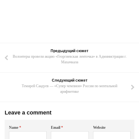
Предыдущий сюжет
Волонтеры провели акцию «Георгиевская ленточка» в Администрации г.
Махачкала
Следующий сюжет
Темирей Саадуев — «Супер чемпион» России по ментальной
арифметике
Leave a comment
Name
*
Email
*
Website