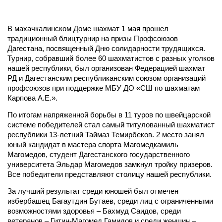
В махачкалинском Доме шахмат 1 мая прошел
традиционный блицтурнир на призы Профсоюзов
Дагестана, посвященный Дню солидарности трудящихся.
Турнир, собравший более 60 шахматистов с разных уголков
нашей республики, был организован Федерацией шахмат
РД и Дагестанским республиканским союзом организаций
профсоюзов при поддержке МБУ ДО «СШ по шахматам
Карпова А.Е.».
По итогам напряженной борьбы в 11 туров по швейцарской
системе победителей стал самый титулованный шахматист
республики 13-летний Таймаз Темирбеков. 2 место занял
юный кандидат в мастера спорта Магомедкамиль
Магомедов, студент Дагестанского государственного
университета Эльдар Магомедов замкнул тройку призеров.
Все победители представляют столицу нашей республики.
За лучший результат среди юношей был отмечен
избербашец Багаутдин Бутаев, среди лиц с ограниченными
возможностями здоровья – Бахмуд Саидов, среди
ветеранов – Гитин-Магомед Гамидов и среди женщин –