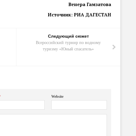
Венера Гамзатова
Источник: РИА ДАГЕСТАН
Следующий сюжет
Всероссийский турнир по водному
туризму «Юный спасатель»
*
Website