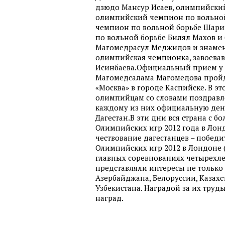
дзюдо Мансур Исаев, олимпийски
олимпийский чемпион по вольной
чемпион по вольной борьбе Шари
по вольной борьбе Билял Махов и
Магомедрасул Меджидов и знамени
олимпийская чемпионка, завоевав
Исинбаева.Официальный прием у 
Магомедсалама Магомедова пройд
«Москва» в городе Каспийске. В эт
олимпийцам со словами поздравле
каждому из них официальную де
Дагестан.В эти дни вся страна с б
Олимпийских игр 2012 года в Лондо
чествование дагестанцев – победи
Олимпийских игр 2012 в Лондоне (
главных соревнованиях четырехле
представляли интересы не только 
Азербайджана, Белоруссии, Казахс
Узбекистана. Наградой за их труд
наград.