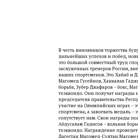
В честь виновников торжества буд
дальнейших успехов и побед, но
это большой совместный труд спор
заслуженных тренеров России, вн
наших спортсменов. Это Хабиб и 
Магомед Гусейнов, Ханкалав Гадж
борьба, Зубер Джафаров – бокс, М
тхэквондо. Они получат награды 
председателя правительства Респ
участие на Олимпийских играх – 
спортсмена, а завоевать медаль – э
сопутствует нам. Свои награды п
Абдусалам Гадисов – вольная борь
тхэквондо. Награждение проведе
Дагестан Магомед-Султан Магоме