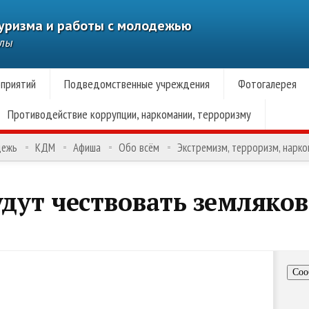
туризма и работы с молодежью
алы
приятий
Подведомственные учреждения
Фотогалерея
Противодействие коррупции, наркомании, терроризму
дежь
КДМ
Афиша
Обо всём
Экстремизм, терроризм, нарк
удут чествовать земляк
Соо