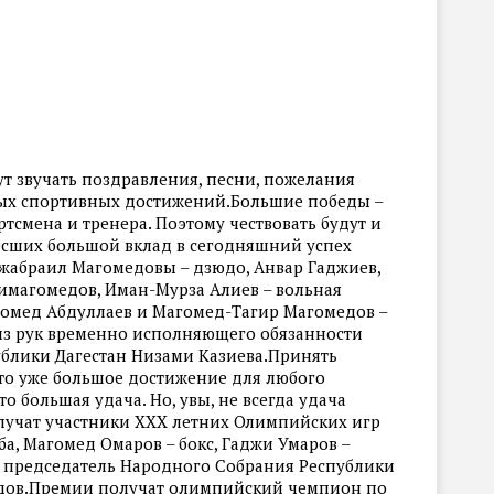
ут звучать поздравления, песни, пожелания
вых спортивных достижений.Большие победы –
тсмена и тренера. Поэтому чествовать будут и
есших большой вклад в сегодняшний успех
Джабраил Магомедовы – дзюдо, Анвар Гаджиев,
имагомедов, Иман-Мурза Алиев – вольная
агомед Абдуллаев и Магомед-Тагир Магомедов –
из рук временно исполняющего обязанности
ублики Дагестан Низами Казиева.Принять
это уже большое достижение для любого
то большая удача. Но, увы, не всегда удача
олучат участники ХХХ летних Олимпийских игр
ба, Магомед Омаров – бокс, Гаджи Умаров –
т председатель Народного Собрания Республики
дов.Премии получат олимпийский чемпион по