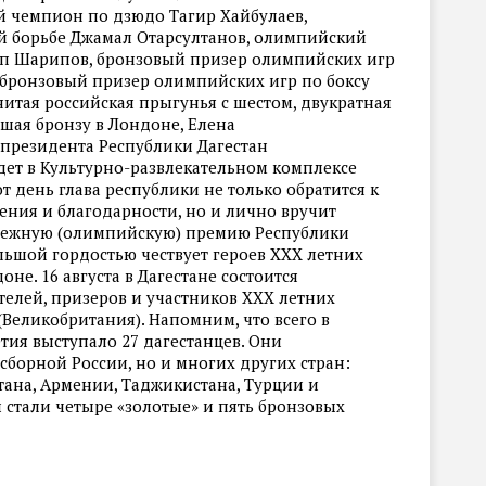
й чемпион по дзюдо Тагир Хайбулаев,
 борьбе Джамал Отарсултанов, олимпийский
п Шарипов, бронзовый призер олимпийских игр
 бронзовый призер олимпийских игр по боксу
тая российская прыгунья с шестом, двукратная
шая бронзу в Лондоне, Елена
президента Республики Дагестан
ет в Культурно-развлекательном комплексе
от день глава республики не только обратится к
ния и благодарности, но и лично вручит
нежную (олимпийскую) премию Республики
ольшой гордостью чествует героев ХХХ летних
не. 16 августа в Дагестане состоится
телей, призеров и участников ХХХ летних
Великобритания). Напомним, что всего в
тия выступало 27 дагестанцев. Они
сборной России, но и многих других стран:
тана, Армении, Таджикистана, Турции и
ы стали четыре «золотые» и пять бронзовых