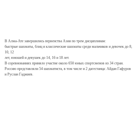
В Алма-Ате завершились первенства Азии по трем дисциплинам:
быстрые
шахматы, блиц и классические шахматы среди мальчиков и девочек до 8,
10, 12
лет, юношей и девушек до 14, 16 и 18 лет.
В соревнованиях приняло участие
около 650 юных спортсменов из 34 стран.
Россию представляли 54 шахматиста,
в том числе и 2 дагестанца: Айдан Гафуров
и Руслан Гаджиев.