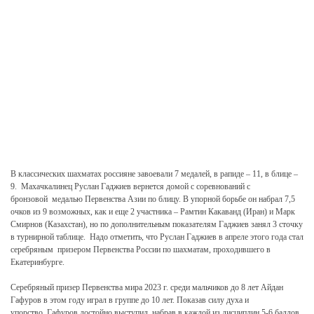
В классических
шахматах россияне завоевали 7 медалей, в рапиде – 11, в блице –
9.
Махачкалинец Руслан Гаджиев вернется домой с соревнований с
бронзовой
медалью Первенства Азии по блицу. В упорной борьбе он набрал 7,5
очков из 9
возможных, как и еще 2 участника – Рамтин Какаванд (Иран) и Марк
Смирнов
(Казахстан), но по дополнительным показателям Гаджиев занял 3 сточку
в
турнирной таблице.
Надо отметить, что Руслан Гаджиев в апреле этого года стал
серебряным
призером Первенства России по шахматам, проходившего в
Екатеринбурге.
Серебряный призер Первенства мира 2023 г. среди мальчиков до 8 лет
Айдан
Гафуров в этом году играл в группе до 10 лет.
Показав силу духа и
упорство, Гафуров достойно выступил, набрав в каждой из дисциплин 5-6
баллов.