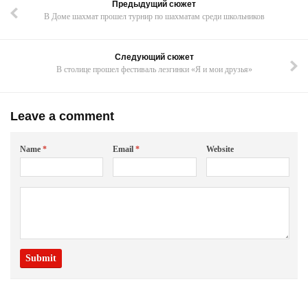
Предыдущий сюжет
В Доме шахмат прошел турнир по шахматам среди школьников
Следующий сюжет
В столице прошел фестиваль лезгинки «Я и мои друзья»
Leave a comment
Name
*
Email
*
Website