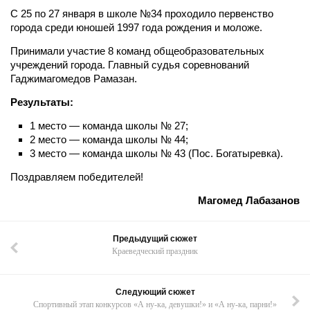
С 25 по 27 января в школе №34 проходило первенство
города среди юношей 1997 года рождения и моложе.
Принимали участие 8 команд общеобразовательных
учреждений города. Главный судья соревнований
Гаджимагомедов Рамазан.
Результаты:
1 место — команда школы № 27;
2 место — команда школы № 44;
3 место — команда школы № 43 (Пос. Богатыревка).
Поздравляем победителей!
Магомед Лабазанов
Предыдущий сюжет
Краеведческий праздник
Следующий сюжет
Cпортивный этап конкурсов «А ну-ка, девушки!» и «А ну-ка, парни!»