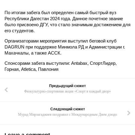
По итогам забега был определен самый быстрый вуз
Республики Дагестан 2024 года. Данное почетное звание
было присвоено ДГУ, что стало значимым достижением для
его студентов.
Организаторами мероприятия выступил беговой клуб
DAGRUN при поддержке Минмола РД и Администрации г.
Махачкалы, а также АССК.
Спонсорами забега выступили: Antabax, СпортЛидер,
Горная, Atletica, Павлония
Предыдущий сюжет
Физкультурно-спортивная акция «Спорт в каждый двор»
Следующий сюжет
Мурад Мирзагаджиев поздравил с Международным Днем дзюдо