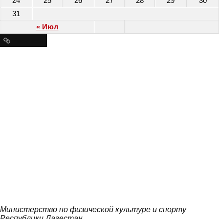
24
25
26
27
28
29
30
31
« Июл
Ресурсы
Министерство по физической культуре и спорту
Республики Дагестан