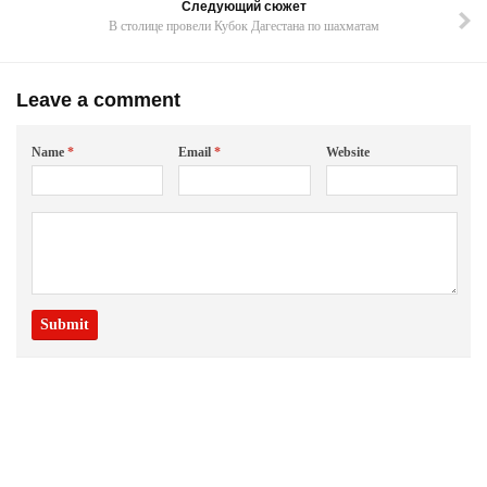
Следующий сюжет
В столице провели Кубок Дагестана по шахматам
Leave a comment
Name
*
Email
*
Website