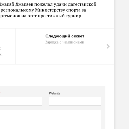
Джакай Джакаев пожелал удачи дагестанской
 региональному Министерству спорта за
ртсменов на этот престижный турнир.
Следующий сюжет
Зарядка с чемпионами
с
х!
*
Website