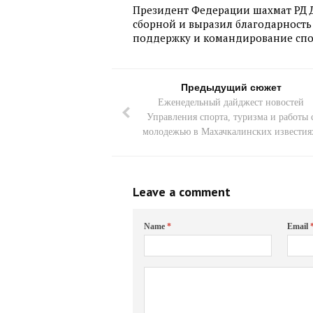
Президент Федерации шахмат РД 
сборной и выразил благодарность
поддержку и командирование спо
Предыдущий сюжет
Еженедельный дайджест новостей
Управления спорта, туризма и работы 
молодежью в Махачкалинских известия
Leave a comment
Name
*
Email