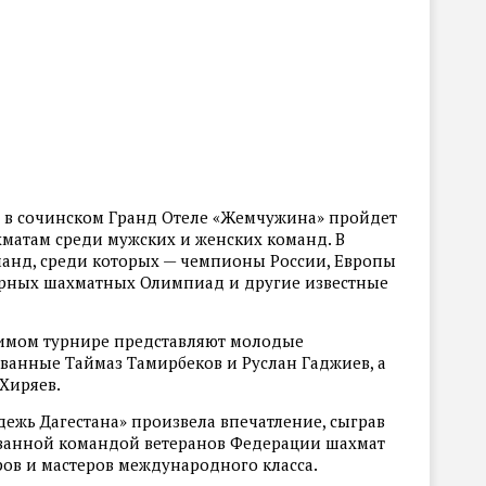
да в сочинском Гранд Отеле «Жемчужина» пройдет
хматам среди мужских и женских команд. В
манд, среди которых — чемпионы России, Европы
мирных шахматных Олимпиад и другие известные
чимом турнире представляют молодые
ванные Таймаз Тамирбеков и Руслан Гаджиев, а
Хиряев.
дежь Дагестана» произвела впечатление, сыграв
ованной командой ветеранов Федерации шахмат
ров и мастеров международного класса.