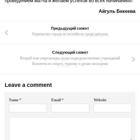
проведением матча и желаем успехов во всех начинаниях!
Айгуль Бекеева
Предыдущий сюжет
Первенство города по волейболу среди девушек
Следующий сюжет
Второй этап спартакиады среди подведомственных учреждений
Комитета по спорту, туризму и делам молодежи
Leave a comment
Name
*
Email
*
Website