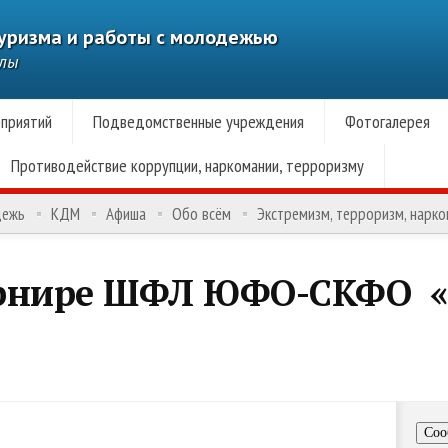
туризма и работы с молодежью
алы
приятий
Подведомственные учреждения
Фотогалерея
Противодействие коррупции, наркомании, терроризму
дежь
КДМ
Афиша
Обо всём
Экстремизм, терроризм, нарк
урнире ШФЛ ЮФО-СКФО 
Соо