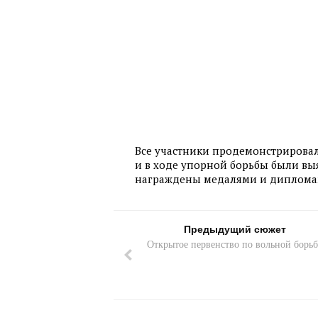
Все участники продемонстрировал
и в ходе упорной борьбы были вы
награждены медалями и дипломам
Предыдущий сюжет
Открытое первенство по вольной борьб