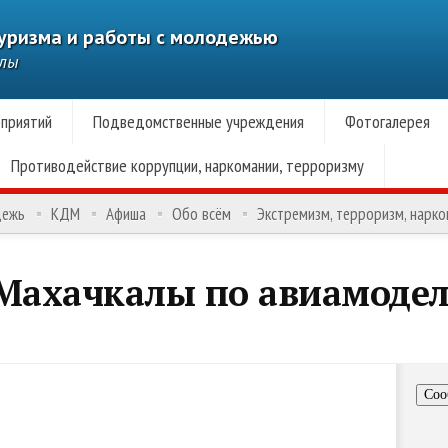
туризма и работы с молодежью
алы
приятий
Подведомственные учреждения
Фотогалерея
Противодействие коррупции, наркомании, терроризму
дежь
КДМ
Афиша
Обо всём
Экстремизм, терроризм, нарк
 Махачкалы по авиамоде
Соо