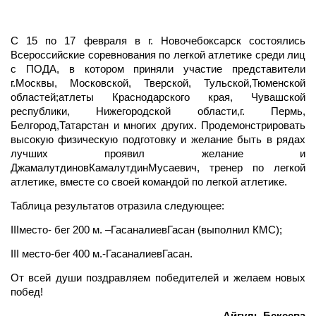
С 15 по 17 февраля в г. Новочебоксарск состоялись
Всероссийские соревнования по легкой атлетике среди лиц
с ПОДА, в котором приняли участие представители
г.Москвы, Московской, Тверской, Тульской,Тюменской
областей;атлеты Краснодарского края, Чувашской
республики, Нижегородской области,г. Пермь,
Белгород,Татарстан и многих других. Продемонстрировать
высокую физическую подготовку и желание быть в рядах
лучших проявил желание и
ДжамалутдиновКамалутдинМусаевич, тренер по легкой
атлетике, вместе со своей командой по легкой атлетике.
Таблица результатов отразила следующее:
IIIместо- бег 200 м. –ГасаналиевГасан (выполнил КМС);
III место-бег 400 м.-ГасаналиевГасан.
От всей души поздравляем победителей и желаем новых
побед!
Айгуль Бекеева