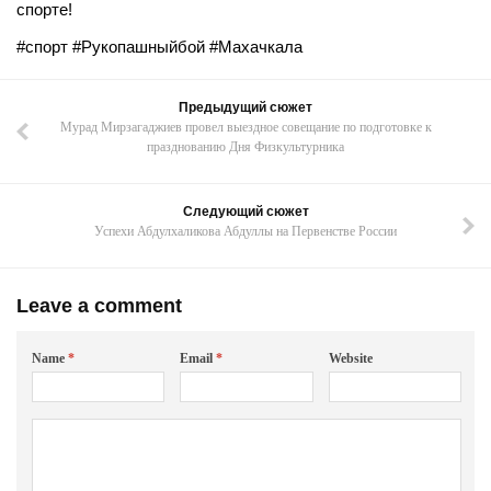
спорте!
#спорт #Рукопашныйбой #Махачкала
Предыдущий сюжет
Мурад Мирзагаджиев провел выездное совещание по подготовке к
празднованию Дня Физкультурника
Следующий сюжет
Успехи Абдулхаликова Абдуллы на Первенстве России
Leave a comment
Name
*
Email
*
Website