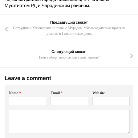
Муфтиятом РД и Чародинским районом.
Предыдущий сюжет
Сотрудники Управления во главе с Мурадом Мирзагаджиевым приняли
участие в Гамзатовских днях
Следующий сюжет
Твой выбор: творить или стать пешкой?
Leave a comment
Name
*
Email
*
Website