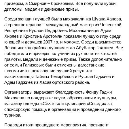
призером, а Смирнов – бронзовым. Все получили кубки,
дипломы, медали и денежные призы.
Среди женщин лучшей была махачкалинка Шуана Ханова,
а среди ветеранов – международный мастер из Чеченской
Республики Руслан Яндарбиев. Махачкалинцы Адам
Хиряев и Кристина Арстомян показали лучшую игру среди
юношей и девушек 2007 г.р. и моложе. Среди шахматистов
Левашинского района лучшим стал Абубакар Гаджиев. Все
победители и призеры получили из рук почетных гостей
грамоты, медали и денежные призы. Также дополнительно
от семьи Гапизовых были отмечены дагестанские
шахматисты, показавшие лучший результат –
махачкалинцы Таймаз Темирбеков и Руслан Гаджиев и
Адам Гаджиев из Хасавюртовского района.
Организаторы выражают благодарность Фонду Гаджи
Махачева по поддержке науки, образования и культуры,
магазину одежды «Cezar`s» и кулинарии «Соседи» за
спонсорскую помощь в организации и проведении данного
турнира.
Подводя итоги прошедшего мероприятия, президент