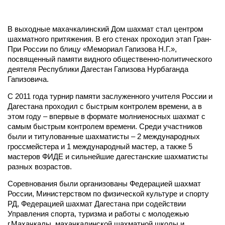
В выходные махачкалинский Дом шахмат стал центром
шахматного притяжения. В его стенах проходил этап Гран-
При России по блицу «Мемориал Гапизова Н.Г.»,
посвященный памяти видного общественно-политического
деятеля Республики Дагестан Гапизова Нурбаганда
Гапизовича.
С 2011 года турнир памяти заслуженного учителя России и
Дагестана проходил с быстрым контролем времени, а в
этом году – впервые в формате молниеносных шахмат с
самым быстрым контролем времени. Среди участников
были и титулованные шахматисты – 2 международных
гроссмейстера и 1 международный мастер, а также 5
мастеров ФИДЕ и сильнейшие дагестанские шахматисты
разных возрастов.
Соревнования были организованы Федерацией шахмат
России, Министерством по физической культуре и спорту
РД, Федерацией шахмат Дагестана при содействии
Управления спорта, туризма и работы с молодежью
г.Махачкалы, махачкалинской шахматной школы и