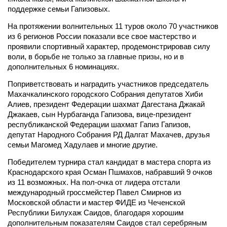
поддержке семьи Гапизовых.
На протяжении волнительных 11 туров около 70 участников
из 6 регионов России показали все свое мастерство и
проявили спортивный характер, продемонстрировав силу
воли, в борьбе не только за главные призы, но и в
дополнительных 6 номинациях.
Поприветствовать и наградить участников председатель
Махачкалинского городского Собрания депутатов Хиби
Алиев, президент Федерации шахмат Дагестана Джакай
Джакаев, сын Нурбаганда Гапизова, вице-президент
республиканской Федерации шахмат Гапиз Гапизов,
депутат Народного Собрания РД Далгат Махачев, друзья
семьи Магомед Хадулаев и многие другие.
Победителем турнира стал кандидат в мастера спорта из
Краснодарского края Осман Пшмахов, набравший 9 очков
из 11 возможных. На пол-очка от лидера отстали
международный гроссмейстер Павел Смирнов из
Московской области и мастер ФИДЕ из Чеченской
Республики Билухаж Саидов, благодаря хорошим
дополнительным показателям Саидов стал серебряным