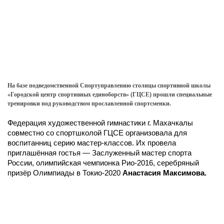
На базе подведомственной Спортуправлению столицы спортивной школы
«Городской центр спортивных единоборств» (ГЦСЕ) прошли специальные
тренировки под руководством прославленной спортсменки.
Федерация художественной гимнастики г. Махачкалы
совместно со спортшколой ГЦСЕ организовала для
воспитанниц серию мастер-классов. Их провела
приглашённая гостья — Заслуженный мастер спорта
России, олимпийская чемпионка Рио-2016, серебряный
призёр Олимпиады в Токио-2020
Анастасия Максимова.