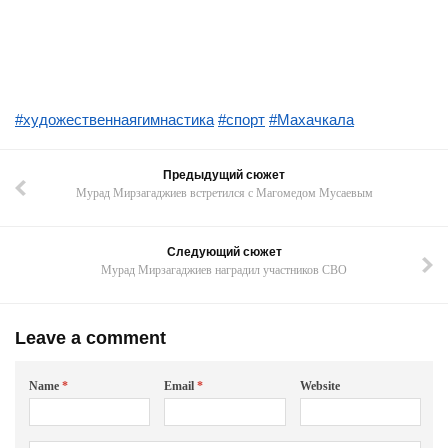
#художественнаягимнастика
#спорт
#Махачкала
Предыдущий сюжет
Мурад Мирзагаджиев встретился с Магомедом Мусаевым
Следующий сюжет
Мурад Мирзагаджиев наградил участников СВО
Leave a comment
Name
*
Email
*
Website