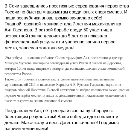
В Сочи завершились престижные соревнования первенства
России по быстрым шахматам среди юных спортсменов. И
наша республика вновь громко заявила о себе!
Главной героиней турнира стала 7-летняя махачкалинка
Аят Гасанова. В острой борьбе среди 50 участниц в
возрастной группе девочек до 9 лет она показала
феноменальный результат и уверенно заняла первое
место, завоевав золотую медаль!
Эта победа — знаковое событие. Своим триумфом Аят, воспитанница тренера
Мансура Мусаева, повторила легендарный успех Рухен Алиевой из Дербента,
которая 15 лет назад впервые в истории дагестанских шахмат стала чемпионкой
первенства России.
Также стоит отметить сильное выступление махачкалинца, воспитанника
муниципальной СШ по шахматам Карпова А.Е. Руслана Гаджиева, одного из
лидеров сборной Дагестана. В своей категории он набрал количество очков, равное
первым четырём местам, и лишь по дополнительным показателям остановился в
шаге от пьедестала, заняв итоговое 4-е место.
Поздравляем Аят, её тренера и всю нашу сборную с
блестящим результатом! Ваши победы вдохновляют и
делают Махачкалу и весь Дагестан сильнее! Гордимся
нашими чемпионами!