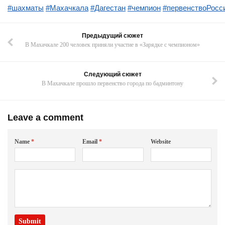
#шахматы
#Махачкала
#Дагестан
#чемпион
#первенствоРосс
Предыдущий сюжет
В Махачкале 200 человек приняли участие в «Зарядке с чемпионом»
Следующий сюжет
В Махачкале прошло первенство города по бадминтону
Leave a comment
Name
*
Email
*
Website