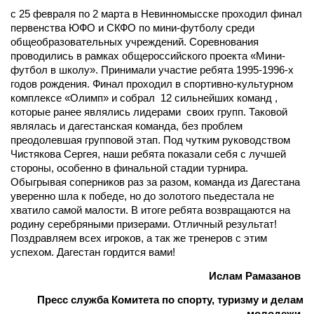
с 25 февраля по 2 марта в Невинномысске проходил финал
первенства ЮФО и СКФО по мини-футболу среди
общеобразовательных учреждений. Соревнования
проводились в рамках общероссийского проекта «Мини-
футбол в школу». Принимали участие ребята 1995-1996-х
годов рождения. Финал проходил в спортивно-культурном
комплексе «Олимп» и собрал 12 сильнейших команд ,
которые ранее являлись лидерами своих групп. Таковой
являлась и дагестанская команда, без проблем
преодолевшая групповой этап. Под чутким руководством
Чистякова Сергея, наши ребята показали себя с лучшей
стороны, особенно в финальной стадии турнира.
Обыгрывая соперников раз за разом, команда из Дагестана
уверенно шла к победе, но до золотого пьедестала не
хватило самой малости. В итоге ребята возвращаются на
родину серебряными призерами. Отличный результат!
Поздравляем всех игроков, а так же тренеров с этим
успехом. Дагестан гордится вами!
Ислам Рамазанов
Пресс служба Комитета по спорту, туризму и делам
молодежи.