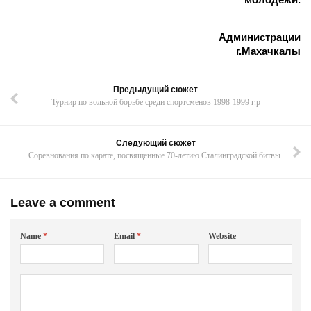
Администрации
г.Махачкалы
Предыдущий сюжет
Турнир по вольной борьбе среди спортсменов 1998-1999 г.р
Следующий сюжет
Cоревнования по карате, посвященные 70-летию Сталинградской битвы.
Leave a comment
Name
*
Email
*
Website