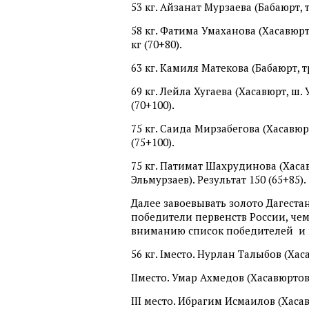
53 кг. Айзанат Мурзаева (Бабаюрт, т
58 кг. Фатима Умаханова (Хасавюрт,
кг (70+80).
63 кг. Камиля Матекова (Бабаюрт, тр
69 кг. Лейла Хугаева (Хасавюрт, ш. 
(70+100).
75 кг. Саида Мирзабегова (Хасавюрт
(75+100).
75 кг. Патимат Шахрудинова (Хасав
Эльмурзаев). Результат 150 (65+85).
Далее завоевывать золото Дагест
победители первенств России, ч
вниманию список победителей и 
56 кг. Iместо. Нурлан Талыбов (Хаса
IIместо. Умар Ахмедов (Хасавюртов
III место. Ибрагим Исмаилов (Хасавю