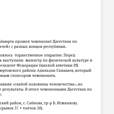
Бабаюрта прошел чемпионат Дагестана по
ачей» с разных концов республики.
оялось торжественное открытие. Перед
а выступили министр по физической культуре и
езидент Федерации тяжелой атлетики РД
юртовского района Адильхан Ганакаев, который
авным спонсором чемпионата.
вили «слабой половины человечества», но
 результаты. В итоге чемпионками Дагестана по
и:
кий район, с. Сабнова, тр-р Б. Исмаилов).
(рывок 37 + толчок 50).