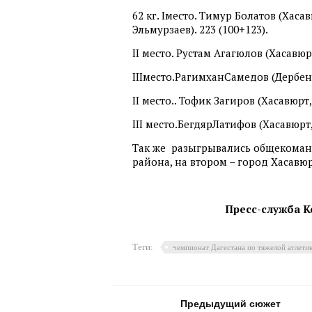
62 кг. Iместо. Тимур Болатов (Хаса
Эльмурзаев). 223 (100+123).
II место. Рустам Агагюлов (Хасавюрт
IIIместо.РагимханСамедов (Дербентс
II место.. Тофик Загиров (Хасавюрт,
III место.БегдярЛатифов (Хасавюрт,
Так же разыгрывались общекоманд
района, на втором – город Хасавю
Пресс-служба К
Теги:
чемпионат Дагестана по тяжелой атлети
Предыдущий сюжет