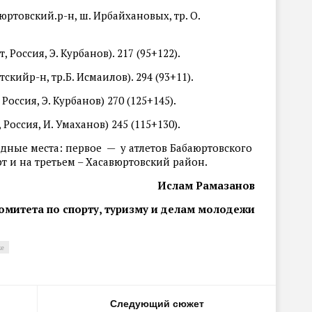
вюртовский.р-н, ш. Ирбайхановых, тр. О.
, Россия, Э. Курбанов). 217 (95+122).
кийр-н, тр.Б. Исмаилов). 294 (93+11).
 Россия, Э. Курбанов) 270 (125+145).
 Россия, И. Умаханов) 245 (115+130).
ные места: первое — у атлетов Бабаюртовского
рт и на третьем – Хасавюртовский район.
Ислам Рамазанов
омитета по спорту, туризму и делам молодежи
ке
Следующий сюжет