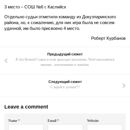
3 место – СОШ №6 г. Каспийск
Отдельно судьи отметили команду из Докузпаринского
района, но, к сожалению, для них игра была не совсем
удачной, им было присвоено 4 место.
Роберт Курбанов
Предыдущий сюжет
В Зал Вечной Славы и огня приходят миллионы, Чтоб поклониться
именам , впечатанным в знамёна.
Следующий сюжет
С верой в лучшее!!!
Leave a comment
Name
*
Email
*
Website