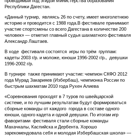
проводимый под эгидой Министерства образования
Республики Дагестан.
«Данный турнир, являясь 26 по счету, имеет многолетнюю
историю и проводится с 1988 года.В фестивале принимают
участие спортсмены со всего Дагестана в количестве 200
человек» — отметил главный судья шахматного фестиваля
Александр Лаштаев.
В ходе фестиваля состоятся игры по трём группам:
кадеты 2003 г/р. и моложе, юноши 1996-2002 г/р., девушки
1996-2002 г/р.
В турнире также принимают участие: чемпион СКФО 2012
года Мурад Закарияев (Избербаш), чемпионка России по
быстрым шахматам 2010 года Рухен Алиева
«Соревнования проходят в 7 туров по швейцарской
системе, и по лучшим результатам будут формироваться
сборные команды от каждого города в составе одного
юноши, одного кадета и одной девушки. По итогам игр
фаворитами фестиваля стали сборные команды
Махачкалы, Каспийска и Дербента. Хорошо
зарекомендовала себя и молодая Избербашская школа» —