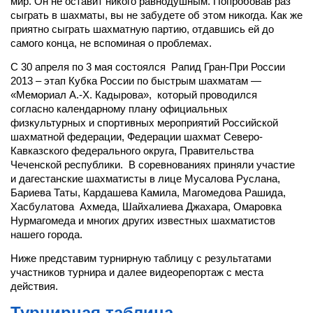
мир. Он не оставит никого равнодушным. Попробовав раз
сыграть в шахматы, вы не забудете об этом никогда. Как же
приятно сыграть шахматную партию, отдавшись ей до
самого конца, не вспоминая о проблемах.
С 30 апреля по 3 мая состоялся Рапид Гран-При России
2013 – этап Кубка России по быстрым шахматам —
«Мемориал А.-Х. Кадырова», который проводился
согласно календарному плану официальных
физкультурных и спортивных мероприятий Российской
шахматной федерации, Федерации шахмат Северо-
Кавказского федерального округа, Правительства
Чеченской республики. В соревнованиях приняли участие
и дагестанские шахматисты в лице Мусалова Руслана,
Бариева Таты, Кардашева Камила, Магомедова Рашида,
Хасбулатова Ахмеда, Шайхалиева Джахара, Омаровка
Нурмагомеда и многих других известных шахматистов
нашего города.
Ниже представим турнирную таблицу с результатами
участников турнира и далее видеорепортаж с места
действия.
Турнирная таблица