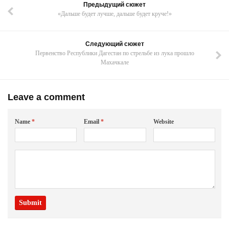
Предыдущий сюжет
«Дальше будет лучше, дальше будет круче!»
Следующий сюжет
Первенство Республики Дагестан по стрельбе из лука прошло
Махачкале
Leave a comment
Name
*
Email
*
Website