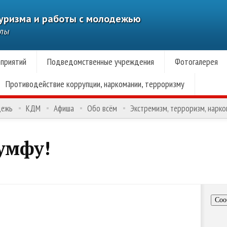
туризма и работы с молодежью
алы
приятий
Подведомственные учреждения
Фотогалерея
Противодействие коррупции, наркомании, терроризму
дежь
КДМ
Афиша
Обо всём
Экстремизм, терроризм, нарк
умфу!
Соо