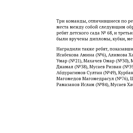
Три команды, отличившиеся по р
места между собой следующим обра
ребят детского сада № 68, и трет
были вручены дипломы, кубки, м
Наградили также ребят, показавши
Исабекова Амина (№6), Алимова Х
Умар (№21), Махачев Омар (№30),
Джамал (№38), Мусаев Ризван (№39
Абдурагимов Султан (№49), Курба
Магомедов Магомедрасул (№76), Ш
Рамазанов Ислам (№84), Мусаев Ха