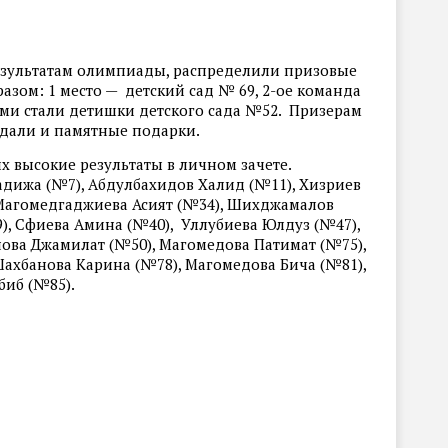
езультатам олимпиады, распределили призовые
зом: 1 место — детский сад № 69, 2-ое команда
ьими стали детишки детского сада №52. Призерам
едали и памятные подарки.
х высокие результаты в личном зачете.
адижа (№7), Абдулбахидов Халид (№11), Хизриев
 Магомедгаджиева Асият (№34), Шихджамалов
), Сфиева Амина (№40), Уллубиева Юлдуз (№47),
нова Джамилат (№50), Магомедова Патимат (№75),
ахбанова Карина (№78), Магомедова Бича (№81),
биб (№85).