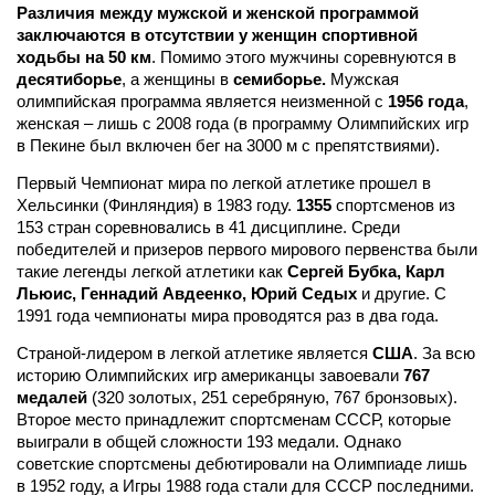
Различия между мужской и женской программой
заключаются в отсутствии у женщин спортивной
ходьбы на 50 км
.
Помимо этого мужчины соревнуются в
десятиборье
, а женщины в
семиборье.
Мужская
олимпийская программа является неизменной с
1956 года
,
женская – лишь с
2008 года
(в программу Олимпийских игр
в Пекине был включен бег на 3000 м с препятствиями).
Первый Чемпионат мира по легкой атлетике прошел в
Хельсинки (Финляндия) в
1983 году
.
1355
спортсменов из
153
стран соревновались в 41 дисциплине. Среди
победителей и призеров первого мирового первенства были
такие легенды легкой атлетики как
Сергей Бубка, Карл
Льюис, Геннадий Авдеенко, Юрий Седых
и другие. С
1991 года чемпионаты мира проводятся раз в два года.
Страной-лидером в легкой атлетике является
США
. За всю
историю Олимпийских игр американцы завоевали
767
медалей
(320 золотых, 251 серебряную, 767 бронзовых).
Второе место принадлежит спортсменам
СССР
, которые
выиграли в общей сложности
193
медали. Однако
советские спортсмены дебютировали на Олимпиаде лишь
в 1952 году, а Игры 1988 года стали для СССР последними.