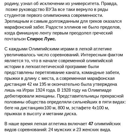
родину, узнал об исключении из университета. Правда,
позже руководство ВУЗа все таки вернуло в ряды
студентов первого олимпионика современности.
Зрелищным и самым долгожданным для греков оказался
марафонский забег. Радости эллинов не было пределов,
когда финишную ленту первым преодолел греческий
почтальон
Спирос Луис.
С каждыми Олимпийскими играми в легкой атлетике
увеличивалось число соревнований. Интересным фактом
является то, что в начале современной олимпийской
истории в легкоатлетической программе были
представлены перетягивание каната, командные забеги,
прыжки в длину с места, а современная марафонская
дистанция
42 км 195 м
окончательно была утверждена
лишь на Играх
1924 года
. В 1928 году на Олимпиаде
дебютировали женщины. Представительницы прекрасной
половины общества определяли сильнейших в пяти видах:
беге на дистанциях100 м, 800 м, эстафете 4х100 м,
прыжках в высоту и метании диска.
В наше время легкая атлетика включает
47
олимпийских
видов соревнований: 24 мужских и 23 женских вида.