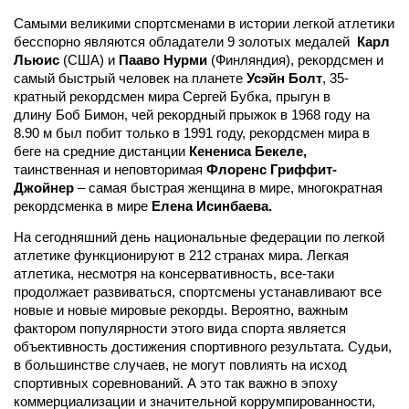
Самыми великими спортсменами в истории легкой атлетики
бесспорно являются обладатели 9 золотых медалей
Карл
Льюис
(США) и
Пааво Нурми
(Финляндия), рекордсмен и
самый быстрый человек на планете
Усэйн Болт
, 35-
кратный рекордсмен мира
Сергей Бубка,
прыгун в
длину
Боб Бимон
, чей рекордный прыжок в
1968 году
на
8.90 м
был побит только в 1991 году, рекордсмен мира в
беге на средние дистанции
Кенениса Бекеле,
таинственная и неповторимая
Флоренс Гриффит-
Джойнер
– самая быстрая женщина в мире, многократная
рекордсменка в мире
Елена Исинбаева.
На сегодняшний день национальные федерации по легкой
атлетике функционируют в 212 странах мира. Легкая
атлетика, несмотря на консервативность, все-таки
продолжает развиваться, спортсмены устанавливают все
новые и новые мировые рекорды. Вероятно, важным
фактором популярности этого вида спорта является
объективность достижения спортивного результата. Судьи,
в большинстве случаев, не могут повлиять на исход
спортивных соревнований. А это так важно в эпоху
коммерциализации и значительной коррумпированности,