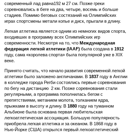
современный лад равна192 м 27 см. Позже греки
соревновались в беге на два, четыре, восемь и больше
стадиев. Помимо беговых состязаний на Олимпийских
играх спортсмены метали копье и диск, прыгали в длину.
Легкая атлетика является одним из немногих видов спорта,
входивших в программу всех Олимпийских игр
современности. Несмотря на то, что
Международная
федерация легкой атлетики (IAAF)
была создана в
1912
году, сама «королева спорта» была популярной уже в XIX
веке.
Принято считать, что начало развития современной легкой
атлетики было заложено англичанами. В
1837
году
в Англии
в колледже города Регби состоялись первые соревнования
по бегу на дистанцию 2 км. Позже соревнования стали
регулярными, а программа пополнилась бегом с
препятствиями, метанием молота, толканием ядра,
прыжками в высоту и длину. В
1880
году
на туманном
Альбионе была основана первая любительская
легкоатлетическая ассоциация. Большую популярность
приобрела легкая атлетика и за океаном. В
1868 году
в
Нью-Йорке (США) открылся первый легкоатлетический