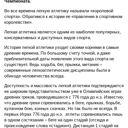
Чемпионата.
Во все времена легкую атлетику называли «королевой
спорта». Обратимся к истории ее «правления в спортивном
королевстве».
Легкая атлетика является одним из наиболее популярных,
консервативных и доступных видов спорта.
История легкой атлетики уходит своими корнями в самые
древние времена. По большому счету точной, и даже
приблизительной даты появления этого вида спорта не
существует. Ведь ходьба, бег, прыжки, метания –
современные легкоатлетические дисциплины были в
обиходе человечества всегда.
Доступность и массовость легкой атлетики подтверждается
ее широким представительством уже в Олимпийских играх
древних греков, проводившихся с
776 года до н.э.
Известно,
что древние греки соревновались в беге, прыжках, борьбе,
кулачном бою, конных скачках. Но так было не всегда. В
первых Играх
776 года до н.э.
атлеты соревновались лишь
в одном состязании – беге на один стадий (отсюда и
происхождение слова «стадион»). Дистанция 1 стадий на