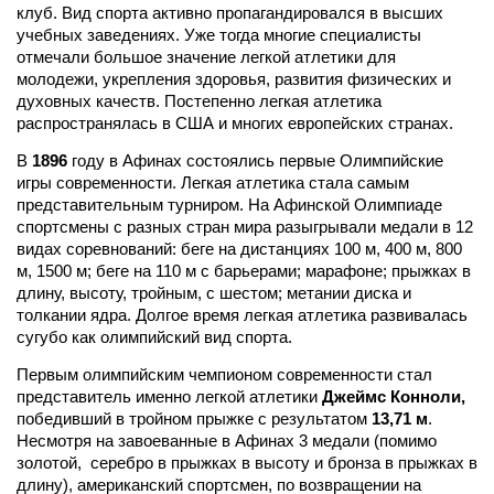
клуб. Вид спорта активно пропагандировался в высших
учебных заведениях. Уже тогда многие специалисты
отмечали большое значение легкой атлетики для
молодежи, укрепления здоровья, развития физических и
духовных качеств. Постепенно легкая атлетика
распространялась в США и многих европейских странах.
В
1896
году
в Афинах состоялись первые Олимпийские
игры современности. Легкая атлетика стала самым
представительным турниром. На Афинской Олимпиаде
спортсмены с разных стран мира разыгрывали медали в 12
видах соревнований: беге на дистанциях 100 м, 400 м, 800
м, 1500 м; беге на 110 м с барьерами; марафоне; прыжках в
длину, высоту, тройным, с шестом; метании диска и
толкании ядра. Долгое время легкая атлетика развивалась
сугубо как олимпийский вид спорта.
Первым олимпийским чемпионом современности стал
представитель именно легкой атлетики
Джеймс Конноли,
победивший в тройном прыжке с результатом
13,71 м
.
Несмотря на завоеванные в Афинах 3 медали (помимо
золотой, серебро в прыжках в высоту и бронза в прыжках в
длину), американский спортсмен, по возвращении на