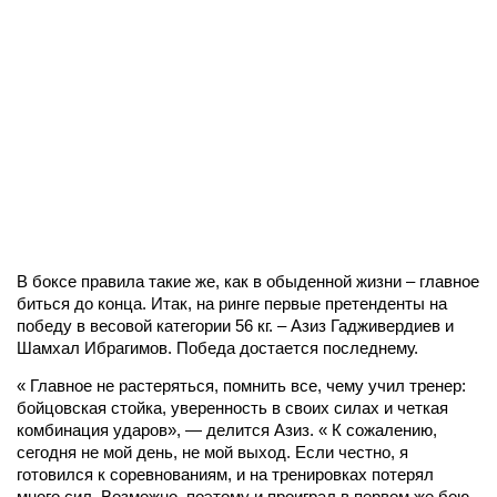
В боксе правила такие же, как в обыденной жизни – главное
биться до конца. Итак, на ринге первые претенденты на
победу в весовой категории 56 кг. – Азиз Гадживердиев и
Шамхал Ибрагимов. Победа достается последнему.
« Главное не растеряться, помнить все, чему учил тренер:
бойцовская стойка, уверенность в своих силах и четкая
комбинация ударов», — делится Азиз. « К сожалению,
сегодня не мой день, не мой выход. Если честно, я
готовился к соревнованиям, и на тренировках потерял
много сил. Возможно ,поэтому и проиграл в первом же бою.