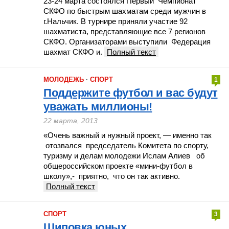
23-24 марта состоялся Первый Чемпионат
СКФО по быстрым шахматам среди мужчин в
г.Нальчик. В турнире приняли участие 92
шахматиста, представляющие все 7 регионов
СКФО. Организаторами выступили Федерация
шахмат СКФО и.
Полный текст
МОЛОДЕЖЬ
·
СПОРТ
1
Поддержите футбол и вас будут
уважать миллионы!
22 марта, 2013
«Очень важный и нужный проект, — именно так
отозвался председатель Комитета по спорту,
туризму и делам молодежи Ислам Алиев об
общероссийском проекте «мини-футбол в
школу»,- приятно, что он так активно.
Полный текст
СПОРТ
3
Шиповка юных