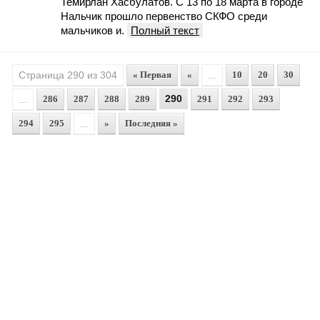
Темирлан Хасбулатов. С 13 по 18 марта в городе
Нальчик прошло первенство СКФО среди
мальчиков и.
Полный текст
Страница 290 из 304
« Первая
«
...
10
20
30
290
...
286
287
288
289
291
292
293
294
295
...
»
Последняя »