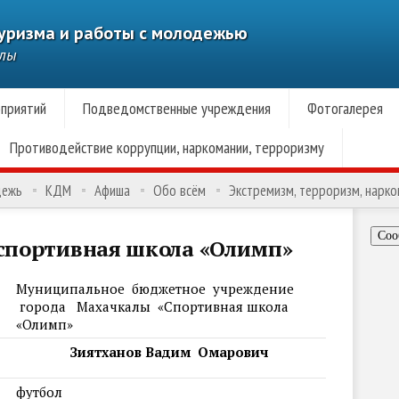
туризма и работы с молодежью
алы
приятий
Подведомственные учреждения
Фотогалерея
Противодействие коррупции, наркомании, терроризму
дежь
КДМ
Афиша
Обо всём
Экстремизм, терроризм, нарк
Соо
спортивная школа «Олимп»
Муниципальное бюджетное учреждение
города Махачкалы «Спортивная школа
«Олимп»
Зиятханов Вадим Омарович
футбол