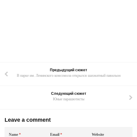
Предыдущий сюжет
В парке им. Ленинского комсомола открылся шахматный павильон
Следующий сюжет
Юные парашютисты
Leave a comment
Name
*
Email
*
Website