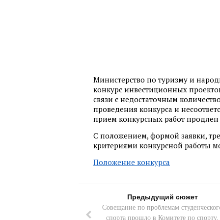
Министерство по туризму и наро
конкурс инвестиционных проектов 
связи с недостаточным количеств
проведения конкурса и несоответс
прием конкурсных работ продлен д
С положением, формой заявки, т
критериями конкурсной работы м
Положение конкурса
Предыдущий сюжет
Совещание по проблемам студенческог
спорта прошло в Комитете по спорту,