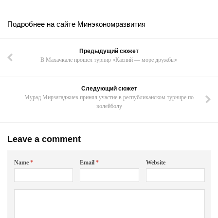
Подробнее на сайте Минэкономразвития
Предыдущий сюжет
В Махачкале прошел турнир «Каспий — море дружбы»
Следующий сюжет
Мурад Мирзагаджиев принял участие в республиканском турнире по
волейболу
Leave a comment
Name
*
Email
*
Website