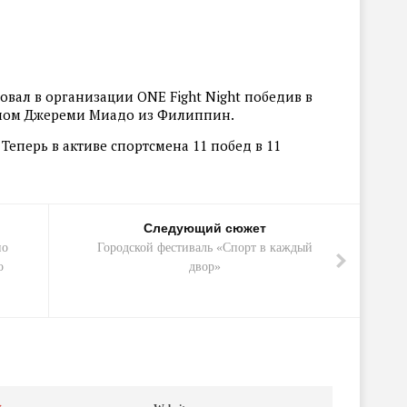
вал в организации ONE Fight Night победив в
ом Джереми Миадо из Филиппин.
Теперь в активе спортсмена 11 побед в 11
Следующий сюжет
по
Городской фестиваль «Спорт в каждый
о
двор»