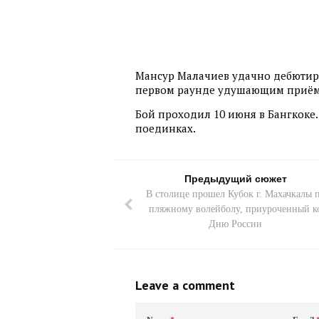
Мансур Малачиев удачно дебютиро
первом раунде удушающим приём
Бой проходил 10 июня в Бангкоке. 
поединках.
Предыдущий сюжет
В столице прошел Кубок г. Махачкалы 
пляжному волейболу, приуроченный к
Дню России
Leave a comment