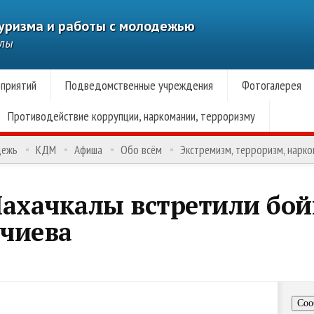
туризма и работы с молодежью
алы
приятий
Подведомственные учреждения
Фотогалерея
Противодействие коррупции, наркомании, терроризму
дежь
КДМ
Афиша
Обо всём
Экстремизм, терроризм, нарк
Махачкалы встретили бой
чиева
Соо