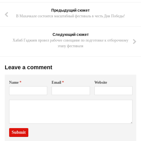
Предыдущий сюжет
В Махачкале состоится масштабный фестиваль в честь Дня Победы!
Следующий сюжет
Хабиб Гаджиев провел рабочее совещание по подготовке к отборочному
этапу фестиваля
Leave a comment
Name
*
Email
*
Website