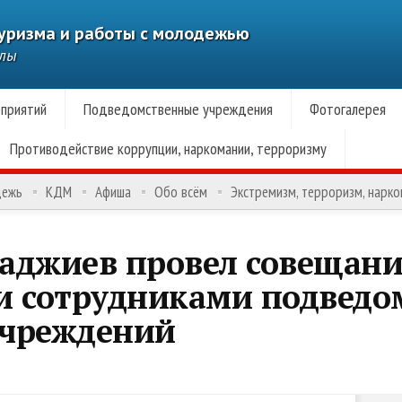
туризма и работы с молодежью
алы
приятий
Подведомственные учреждения
Фотогалерея
Противодействие коррупции, наркомании, терроризму
дежь
КДМ
Афиша
Обо всём
Экстремизм, терроризм, нарк
аджиев провел совещани
и сотрудниками подвед
учреждений