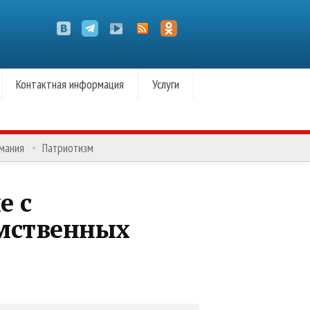
Контактная информация
Услуги
омания
Патриотизм
е с
омственных