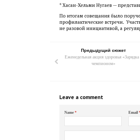
* Хасан-Хельми Нугаев — представ
По итогам совещания было поруч
профилактические встречи.
Участ
не разовой инициативой, а регул
Предыдущий сюжет
Еженедельная акция здоровья «Зарядка 
чемпионом»
Leave a comment
Name
*
Email