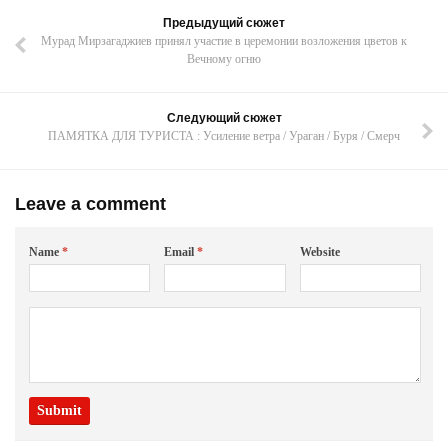
Предыдущий сюжет
Мурад Мирзагаджиев принял участие в церемонии возложения цветов к
Вечному огню
Следующий сюжет
ПАМЯТКА ДЛЯ ТУРИСТА : Усиление ветра / Ураган / Буря / Смерч
Leave a comment
Name
*
Email
*
Website