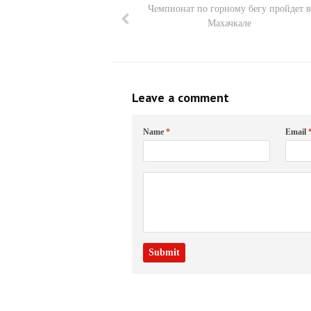
Чемпионат по горному бегу пройдет в
Махачкале
Leave a comment
Name
*
Email