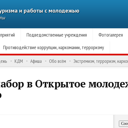
туризма и работы с молодежью
алы
приятий
Подведомственные учреждения
Фотогалерея
Противодействие коррупции, наркомании, терроризму
дежь
КДМ
Афиша
Обо всём
Экстремизм, терроризм, нарк
набор в Открытое молоде
о
Соо