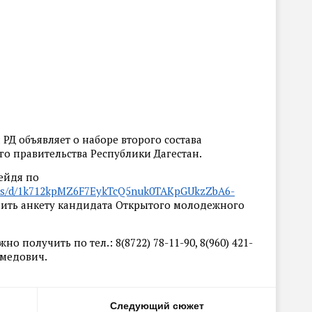
Д объявляет о наборе второго состава
о правительства Республики Дагестан.
ейдя по
orms/d/1k712kpMZ6F7EykTcQ5nuk0TAKpGUkzZbA6-
нить анкету кандидата Открытого молодежного
получить по тел.: 8(8722) 78-11-90, 8(960) 421-
хмедович.
Следующий сюжет