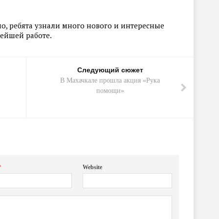
о, ребята узнали много нового и интересные
нейшей работе.
Следующий сюжет
В Махачкале прошла акция «Рука
помощи»
*
Website