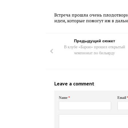
Встреча прошла очень плодотворн
идеи, которые помогут им в даль
Предыдущий сюжет
В клубе «Барон» прошел открытый
чемпионат по бильярду
Leave a comment
Name
*
Email