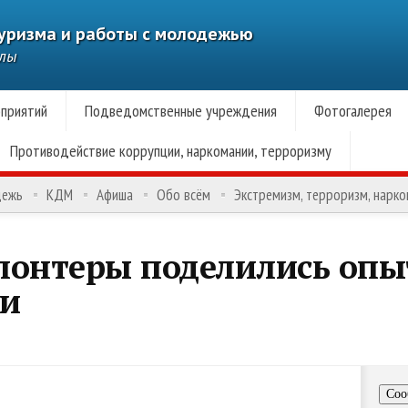
туризма и работы с молодежью
алы
приятий
Подведомственные учреждения
Фотогалерея
Противодействие коррупции, наркомании, терроризму
дежь
КДМ
Афиша
Обо всём
Экстремизм, терроризм, нарк
лонтеры поделились оп
ми
Соо