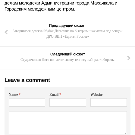
делам молодежи Администрации города Махачкала и
Городским молодежным центром.
Предыдущий сюжет
Завершился детский Кубок Дагестана по быстрым шахматам под эгидой
ДРО ВВП «Единая Россия»
Следующий сюжет
Студенческая Лига по настольному теннису набирает обороты
Leave a comment
Name
*
Email
*
Website