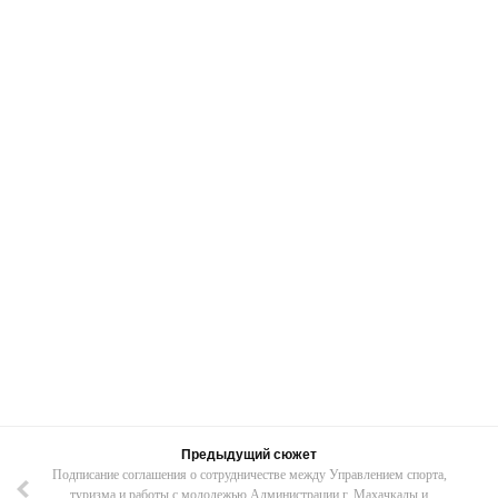
Предыдущий сюжет
Подписание соглашения о сотрудничестве между Управлением спорта,
туризма и работы с молодежью Администрации г. Махачкалы и