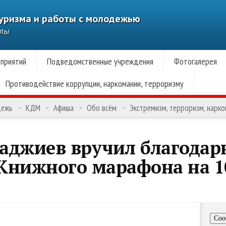
туризма и работы с молодежью
алы
приятий
Подведомственные учреждения
Фотогалерея
Противодействие коррупции, наркомании, терроризму
дежь
КДМ
Афиша
Обо всём
Экстремизм, терроризм, нарк
аджиев вручил благодарн
Книжного марафона на 1
Соо